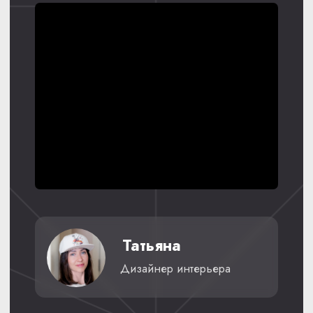
Москва, Люберцы, Балашиха, Реутов, Мытищи,
Щелково, Фрязино, Химки, Красногорск, Одинцово,
Щербинка, Видное, Люберцы, Королев, Лыткарино,
Котельники и прилегающих к ним районах
Получить консультацию
Ежедневно с 9:00 до 22:00:
8 (910) 005-50-24
Пишите на почту:
NOVIKOV.SN@BK.RU
Наш видео блог: