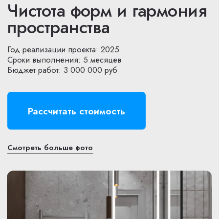
Разработаем проект электрики
Спроектируем вентиляцию и
кондиционирование
Заменим радиаторы отопления
Установим качественные
пластиковые окна
Установим межкомнатные двери
Можно хорошо и
недорого
Для отделки вашей квартиры мы
выберем и закупим качественные и
проверенные материалы, которые
будут вам служить много лет. Вам не
придется тратить время на их поиск,
покупку и доставку.
Уберем квартиру
после ремонта