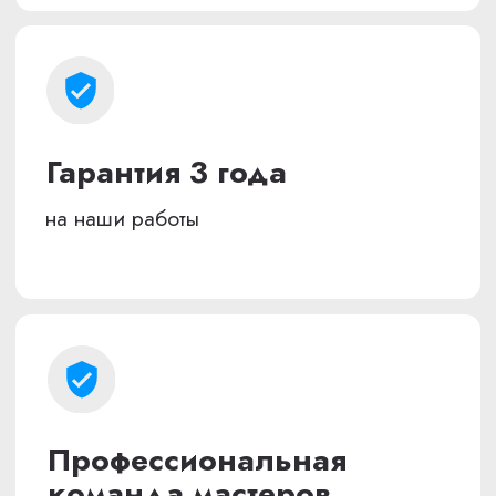
Фиксируем сроки
в договоре
СМОТРИТЕ, КАК
ХОРОШО
МЫ СДЕЛАЛИ
65,9 м²
ЖК «FULL HOUSE»
Современная классика