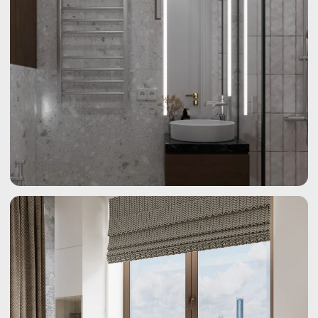
Мы аккуратно уберем следы
ремонта, словно ваша квартира
всегда была такой конфеткой.
Возьмем на себя тщательную сухую
и влажную уборку, которые так
выматывают.
ВОТ КАК МЫ
РАБОТАЕМ
ПЯТЬ ШАГОВ К УЮТУ
В ВАШЕЙ КВАРТИРЕ