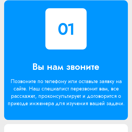
Здравствуйте, меня зовут Александр Новиков.
Мне 40 лет, техническое образование.
В сфере строительно-отделочных услуг,
больше 20 лет.
Мне нечего скрывать, я работаю под своей
фамилией.
Снял более 300 роликов в Ютубе и Рутубе, но
не судите строго, я строитель, а не блогер.
Я работаю вместе со своими мастерами и
отвечаю за качество работ. Лучше сразу
сделать отлично, чем потом переделывать.
Проекты нашей команды можно посмотреть в
живую. Свяжитесь с нами и мы проведем
экскурсию по нашим объектам, покажем и
расскажем, что и как мы делаем.
У нас за плечами более 100 выполненных
ремонтов (уже не считаем) в различных новых
ЖК и старом жилищном фонде.
Мы бесплатно приедем у Вам, чтобы обсудить
ваши идеи и пожелания и помочь Вам
определиться с ремонтом.