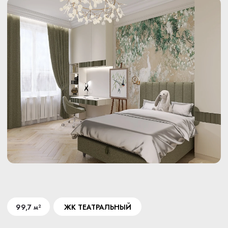
МЫ БЕРЕЖЕМ ВАШИ
ДЕНЬГИ, ВРЕМЯ И
НЕРВЫ
Составим смету
в день обращения
Инженер-сметчик бесплатно
приедет и выполнит замеры,
поможет сэкономить и посоветует,
на чем экономить не стоит.
Вы сможете спокойно
спланировать свой бюджет.
Мы сделаем вам не
только ремонт
Создадим дизайн-проект