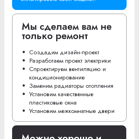
04
Приступаем к ремонту
Вы всегда в курсе хода работ
по регулярным фото-отчетам в группе
Вашего объекта в WhatsApp, TG, MAX или
при личном посещении объекта.
05
Вы принимаете