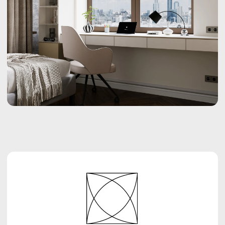
01
Вы нам звоните
Позвоните по телефону или оставьте заявку на
сайте. Наш специалист перезвонит вам, все
расскажет, проконсультирует и договорится о
приезде инженера для изучения вашей задачи.
02
Бесплатный замер
В удобное вам время к вам приедет наш