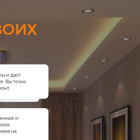
ВОИХ
ры и даст
е. Вы точно
монт.
венные и
ских
ремя на