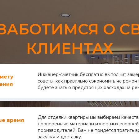
ЗАБОТИМСЯ О С
КЛИЕНТАХ
Инженер-сметчик бесплатно выполнит заме
смету
советы, как правильно сэкономить на ремонт
ения
будете знать о предстоящих расходах на ре
Для отделки квартиры мы выбираем качест
ше время
проверенные материалы известных европей
производителей. Вам не придётся тратить в
закупку и доставку.