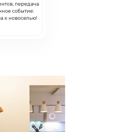
нтов, передача
ное событие:
а к новоселью!