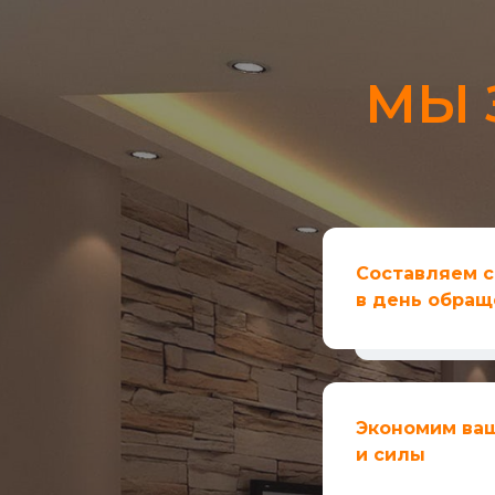
МЫ 
Составляем 
в день обращ
Экономим ва
и силы